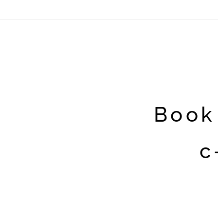
Book 
c