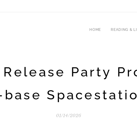
HOME
READING & L
Release Party Pr
-base Spacestati
01/14/2026