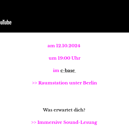
am 12.10.2024
um 19:00 Uhr
im
c-base
>>
Raumstation unter Berlin
Was erwartet dich?
>> Immersive Sound-Lesung