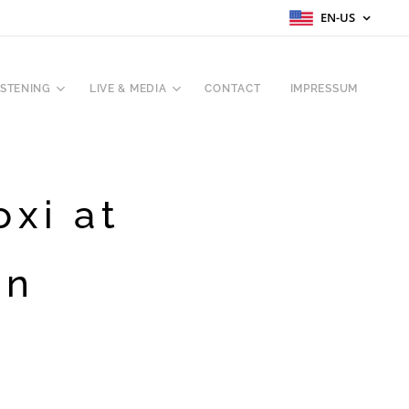
EN-US
ISTENING
LIVE & MEDIA
CONTACT
IMPRESSUM
oxi at
on