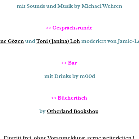
mit Sounds und Musik by Michael Wehren
>> Gesprächsrunde
ine Gözen
und
Toni (Janina) Loh
moderiert von Jamie-L
>> Bar
mit Drinks by m00d
>> Büchertisch
by
Otherland Bookshop
Eintritt frei, ohne Voranmeldung, gerne weiterleiten !