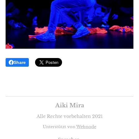
Share
Aiki Mira
Alle Rechte vorbehalten 202
1
Unterstützt von
Webnode